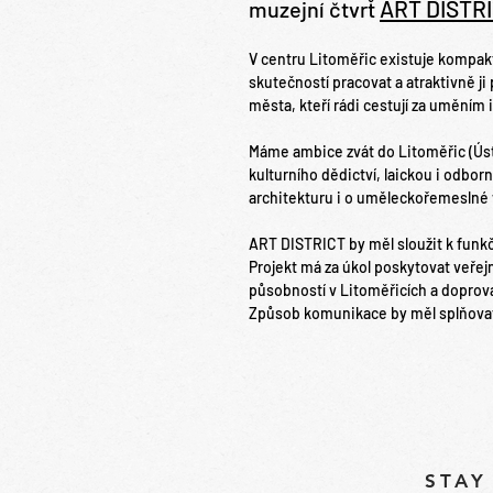
ART DISTR
muzejní čtvrť
V centru Litoměřic existuje kompakt
skutečností pracovat a atrakt
ivně j
města, kteří rádi cestují za uměním i 
Máme ambice zvát do Litoměřic (Úst
kulturního dědictví, laickou i odbor
architekturu i o uměleckořemeslné 
ART DISTRICT by měl sloužit k funkč
Projekt má za úkol poskytovat veřejn
působností v Litoměřicích a doprov
Způsob komunikace by měl splňov
STAY