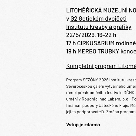
LITOMĚŘICKÁ MUZEJNÍ N
v
G2 Gotickém dvojčeti
Institutu kresby a grafiky
22/5/2026, 16–22 h
17 h CIRKUSÁRIUM rodinné, 
19 h MERBO TRUBKY konce
Kompletní program Litoměř
Program SEZÓNY 2026 Institutu kresby a
Severočeskou galerií výtvarného umění
rámci přeshraničního festivalu DČNK,
umění v Roudnici nad Labem, p.o., Po
finanční podpory Ústeckého kraje, Mě
jejich podporovatelů. Změna programu
Vstup je zdarma